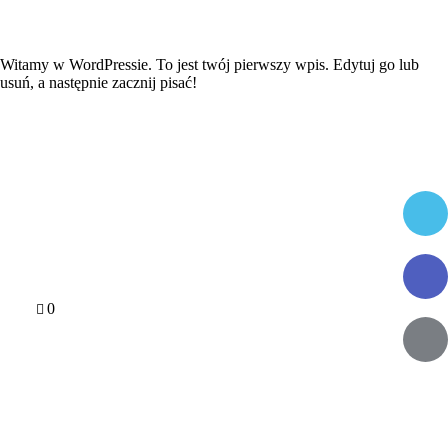
Witamy w WordPressie. To jest twój pierwszy wpis. Edytuj go lub
usuń, a następnie zacznij pisać!
Twit
Fac
0
Ema
Co
UR