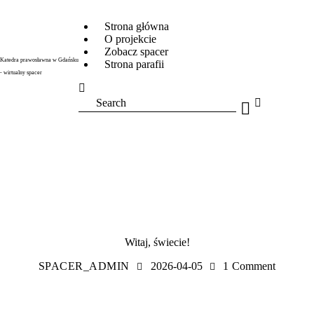
Strona główna
O projekcie
Zobacz spacer
Katedra prawosławna w Gdańsku
Strona parafii
- wirtualny spacer
Search
BEZ KATEGORII
Witaj, świecie!
SPACER_ADMIN
2026-04-05
1
Comment