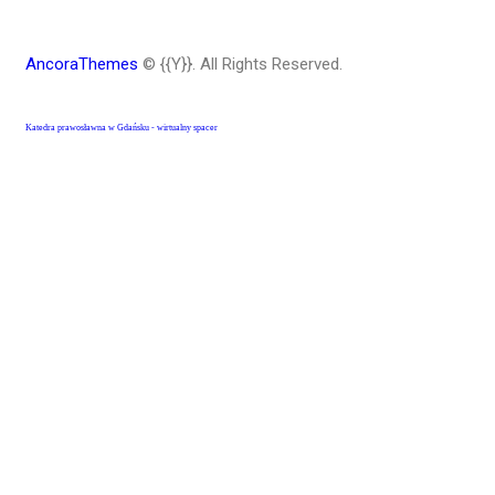
AncoraThemes
© {{Y}}. All Rights Reserved.
Katedra prawosławna w Gdańsku - wirtualny spacer